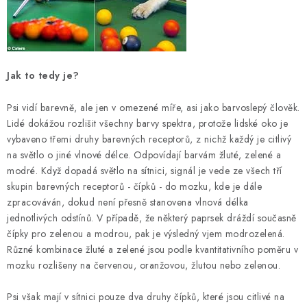
SLEVY
ZNAČKY
Ceník dopravy
Kontakty
Obchodní podmínky
Jak to tedy je?
Podmínky ochrany osobních údajů
Psi vidí barevně, ale jen v omezené míře, asi jako barvoslepý člověk.
Lidé dokážou rozlišit všechny barvy spektra, protože lidské oko je
vybaveno třemi druhy barevných receptorů, z nichž každý je citlivý
na světlo o jiné vlnové délce. Odpovídají barvám žluté, zelené a
modré. Když dopadá světlo na sítnici, signál je vede ze všech tří
skupin barevných receptorů - čípků - do mozku, kde je dále
zpracováván, dokud není přesně stanovena vlnová délka
jednotlivých odstínů. V případě, že některý paprsek dráždí současně
čípky pro zelenou a modrou, pak je výsledný vjem modrozelená.
Různé kombinace žluté a zelené jsou podle kvantitativního poměru v
mozku rozlišeny na červenou, oranžovou, žlutou nebo zelenou.
Psi však mají v sítnici pouze dva druhy čípků, které jsou citlivé na