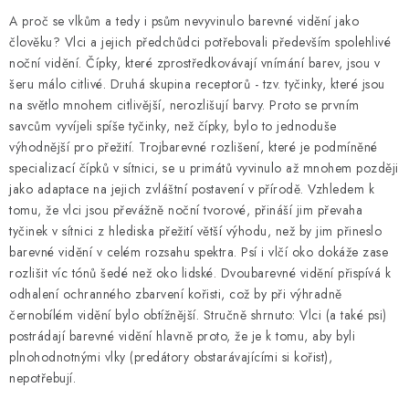
A proč se vlkům a tedy i psům nevyvinulo barevné vidění jako
člověku? Vlci a jejich předchůdci potřebovali především spolehlivé
noční vidění. Čípky, které zprostředkovávají vnímání barev, jsou v
šeru málo citlivé. Druhá skupina receptorů - tzv. tyčinky, které jsou
na světlo mnohem citlivější, nerozlišují barvy. Proto se prvním
savcům vyvíjeli spíše tyčinky, než čípky, bylo to jednoduše
výhodnější pro přežití. Trojbarevné rozlišení, které je podmíněné
specializací čípků v sítnici, se u primátů vyvinulo až mnohem později
jako adaptace na jejich zvláštní postavení v přírodě. Vzhledem k
tomu, že vlci jsou převážně noční tvorové, přináší jim převaha
tyčinek v sítnici z hlediska přežití větší výhodu, než by jim přineslo
barevné vidění v celém rozsahu spektra. Psí i vlčí oko dokáže zase
rozlišit víc tónů šedé než oko lidské. Dvoubarevné vidění přispívá k
odhalení ochranného zbarvení kořisti, což by při výhradně
černobílém vidění bylo obtížnější. Stručně shrnuto: Vlci (a také psi)
postrádají barevné vidění hlavně proto, že je k tomu, aby byli
plnohodnotnými vlky (predátory obstarávajícími si kořist),
nepotřebují.