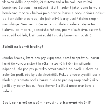
vlnovou délku odpovídající žlutozelené a fialové. Pes vnímá
kombinaci červená - oranžová - žlutá - zelená jako jednu barvu a
kombinaci modrá - fialová jako druhou barvu a obojí dokáže odlišit
od černobílého obrazu, ale jednotlivé barvy uvnitř těchto skupin
nerozlišuje. Nerozezná červenou od žluté a zelené, stejně tak
fialovou od modré. Jednoduše řečeno, pes vidí svět dvoubarevně,
na rozdíl od lidí, kteří umí rozlišit stovky barevných odstínů.
Záleží na barvě hračky?
Mnoho hraček, které pro psy kupujeme, nemá tu správnou barvu.
Jasně červenooranžová hračka na zelné trávě nám připadá
nápadná, ale pro psy je těžko rozeznatelná od okolí. Fialová na
zeleném podkladu by byla vhodnější. Pokud chcete vycvičit psa k
hledání předmětů podle barev, bude to pro něj nesplnitelný úkol,
jestliže ty barvy budou třeba červená a žlutá nebo oranžová a
zelená.
Evoluce - proč se psům nevyvinulo barevné vidění?