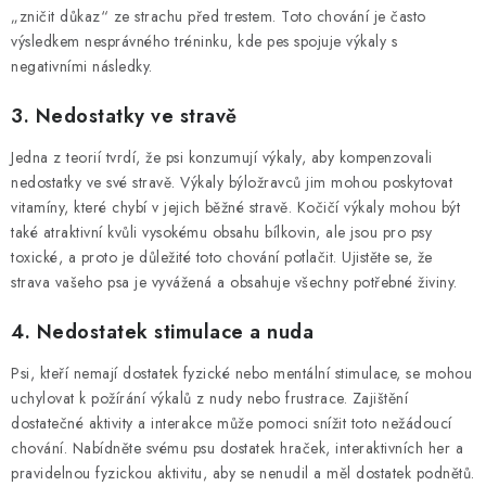
„zničit důkaz“ ze strachu před trestem. Toto chování je často
výsledkem nesprávného tréninku, kde pes spojuje výkaly s
negativními následky.
3. Nedostatky ve stravě
Jedna z teorií tvrdí, že psi konzumují výkaly, aby kompenzovali
nedostatky ve své stravě. Výkaly býložravců jim mohou poskytovat
vitamíny, které chybí v jejich běžné stravě. Kočičí výkaly mohou být
také atraktivní kvůli vysokému obsahu bílkovin, ale jsou pro psy
toxické, a proto je důležité toto chování potlačit. Ujistěte se, že
strava vašeho psa je vyvážená a obsahuje všechny potřebné živiny.
4. Nedostatek stimulace a nuda
Psi, kteří nemají dostatek fyzické nebo mentální stimulace, se mohou
uchylovat k požírání výkalů z nudy nebo frustrace. Zajištění
dostatečné aktivity a interakce může pomoci snížit toto nežádoucí
chování. Nabídněte svému psu dostatek hraček, interaktivních her a
pravidelnou fyzickou aktivitu, aby se nenudil a měl dostatek podnětů.