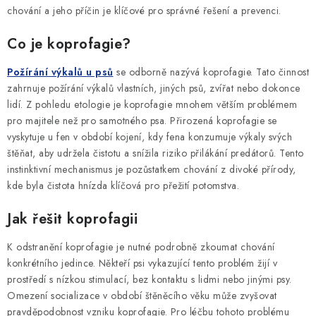
SLEVY
chování a jeho příčin je klíčové pro správné řešení a prevenci.
ZNAČKY
Co je koprofagie?
Požírání výkalů u psů
se odborně nazývá koprofagie. Tato činnost
Ceník dopravy
Kontakty
Obchodní podmínky
zahrnuje požírání výkalů vlastních, jiných psů, zvířat nebo dokonce
Podmínky ochrany osobních údajů
lidí. Z pohledu etologie je koprofagie mnohem větším problémem
pro majitele než pro samotného psa. Přirozená koprofagie se
vyskytuje u fen v období kojení, kdy fena konzumuje výkaly svých
štěňat, aby udržela čistotu a snížila riziko přilákání predátorů. Tento
instinktivní mechanismus je pozůstatkem chování z divoké přírody,
kde byla čistota hnízda klíčová pro přežití potomstva.
Jak řešit koprofagii
K odstranění koprofagie je nutné podrobně zkoumat chování
konkrétního jedince. Někteří psi vykazující tento problém žijí v
prostředí s nízkou stimulací, bez kontaktu s lidmi nebo jinými psy.
Omezení socializace v období štěněcího věku může zvyšovat
pravděpodobnost vzniku koprofagie. Pro léčbu tohoto problému