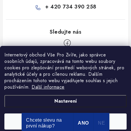
+ 420 734 390 258
Internetový obchod Vše Pro Zvíře, jako správce
Z
osobních údajů, zpracovává na tomto webu soubory
á
cookies pro zlepšování prostředí webových stránek, pro
Informace pro Vás
p
analytické účely a pro cílenou reklamu. Dalším
procházením tohoto webu vyjadřujete souhlas s jejich
a
Ceník dopravy
používáním.
Další informace
t
Kontakty
í
Obchodní podmínky
Heuréka recenze
VseProZvire.cz 2011-2024
Nastavení
VetPlus
Obchodní podmínky
Podmínky ochrany osobních údajů
Chcete slevu na
Souhlasím
Copyright 2026
Vše Pro Zvíře
. Všechna práva vyhrazena.
ANO
NE
první nákup?
Vytvořil Shoptet Premium