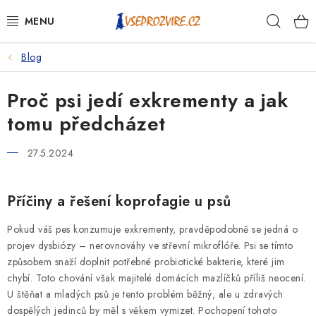
Přejít
Hleda
na
obsah
Blog
PSI
Proč psi jedí exkrementy a jak
KOČKY
tomu předcházet
KONĚ
27.5.2024
ANTIPARAZITIKA
Příčiny a řešení koprofagie u psů
PRO CHOVATELE
Pokud váš pes konzumuje exkrementy, pravděpodobně se jedná o
NA NEMOCI
projev dysbiózy – nerovnováhy ve střevní mikroflóře. Psi se tímto
způsobem snaží doplnit potřebné probiotické bakterie, které jim
chybí. Toto chování však majitelé domácích mazlíčků příliš neocení.
KRÁLÍCI/HLODAVCI/PTÁCI
U štěňat a mladých psů je tento problém běžný, ale u zdravých
dospělých jedinců by měl s věkem vymizet. Pochopení tohoto