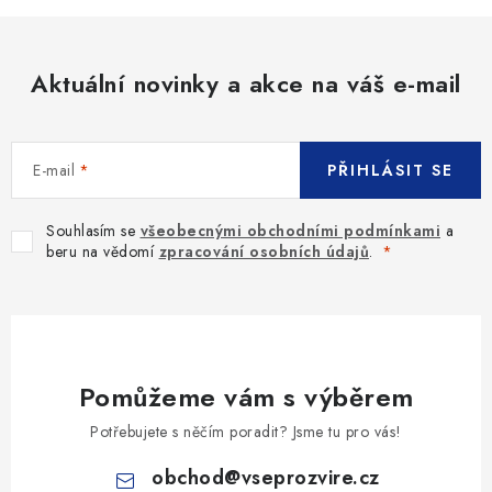
Aktuální novinky a akce na váš e-mail
E-mail
PŘIHLÁSIT SE
Souhlasím se
všeobecnými obchodními podmínkami
a
beru na vědomí
zpracování osobních údajů
.
Pomůžeme vám s výběrem
Potřebujete s něčím poradit? Jsme tu pro vás!
obchod
@
vseprozvire.cz