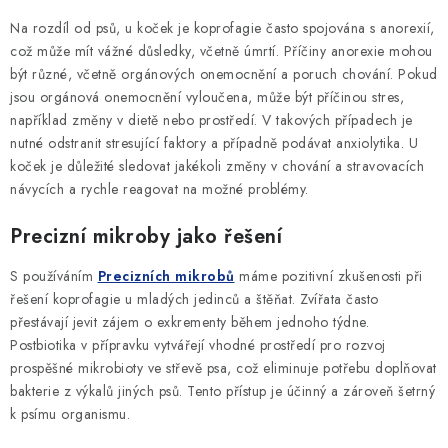
Na rozdíl od psů, u koček je koprofagie často spojována s anorexií,
což může mít vážné důsledky, včetně úmrtí. Příčiny anorexie mohou
být různé, včetně orgánových onemocnění a poruch chování. Pokud
jsou orgánová onemocnění vyloučena, může být příčinou stres,
například změny v dietě nebo prostředí. V takových případech je
nutné odstranit stresující faktory a případně podávat anxiolytika. U
koček je důležité sledovat jakékoli změny v chování a stravovacích
návycích a rychle reagovat na možné problémy.
Precizní mikroby jako řešení
S používáním
Precizních mikrobů
máme pozitivní zkušenosti při
řešení koprofagie u mladých jedinců a štěňat. Zvířata často
přestávají jevit zájem o exkrementy během jednoho týdne.
Postbiotika v přípravku vytvářejí vhodné prostředí pro rozvoj
prospěšné mikrobioty ve střevě psa, což eliminuje potřebu doplňovat
bakterie z výkalů jiných psů. Tento přístup je účinný a zároveň šetrný
k psímu organismu.