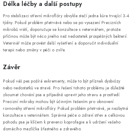
Délka léčby a další postupy
Pro stabilizaci střevní mikroflóry obvykle stačí jedna kúra trvající 3-4
týdny. Pokud problém přetrvává nebo se po vysazení Precizních
mikrobů vrátí, doporučuje se konzultace s veterinářem, protože
příčinou může být něco jiného než nedostatek prospěšných bakterií.
Veterinář může provést další vyšetření a doporučit individuální
terapii nebo změny v péči o zvíře.
Závěr
Pokud váš pes požírá exkrementy, může to být příznak dysbiózy
nebo nedostatků ve stravě. Pro řešení tohoto problému je důležité
zkoumat chování psa a případně upravit jeho stravu a prostředí.
Precizní mikroby mohou být účinným řešením pro obnovení
rovnováhy střevní mikroflóry. Pokud problém přetrvává, je nezbytná
konzultace s veterinářem. Správná péče o zdraví střev a celkovou
pohodu psa je klíčem k prevenci koprofagie a k udržení vašeho
domácího mazlíčka šťastného a zdravého.