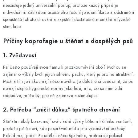
neexistuje jediný univerzální postup, protože každý případ je
individuální. Základem úspěšného řešení je identifikace a odstranění
spouštěčů tohoto chování a zajištění dostatečné mentální a fyzické
stimulace.
Příčiny koprofagie u štěňat a dospělých psů
1. Zvědavost
Psi často používají svou tlamu k prozkoumávání okolí. Mohou se
zajímat o výkaly kvůli jejich silnému pachu, který je pro ně atraktivní.
Možná tím jen zkoumají něco nového. Je důležité si uvědomit, že psi
nemají stejné hygienické normy jako lidé, a to, co se nám zdá
odpudivé, může být pro ně zajímavé a stimulující.
2. Potřeba "zničit důkaz" špatného chování
Štěňata někdy konzumují své vlastní výkaly během tréninku venčení,
protože ještě neví, kde je správné místo pro vykonávání potřeby.
Pokud mají pocit, že udělali něco špatného, mohou se pokusit