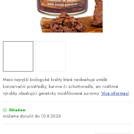
SLEVY
ZNAČKY
Ceník dopravy
Kontakty
Obchodní podmínky
Podmínky ochrany osobních údajů
Maso nejvyšší biologické kvality které neobsahuje umělé
konzervační prostředky, barviva či zchutňovadla, ani rostlinné
výrobky obsahující geneticky modifikované suroviny.
Více informací
Skladem
10.8.2026