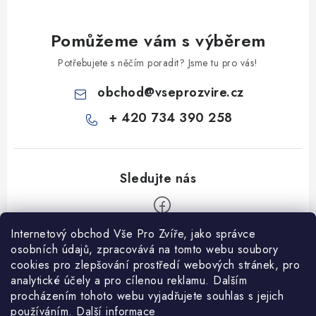
Pomůžeme vám s výběrem
Potřebujete s něčím poradit? Jsme tu pro vás!
obchod
@
vseprozvire.cz
+ 420 734 390 258
Internetový obchod Vše Pro Zvíře, jako správce
Z
osobních údajů, zpracovává na tomto webu soubory
á
cookies pro zlepšování prostředí webových stránek, pro
Informace pro Vás
p
analytické účely a pro cílenou reklamu. Dalším
procházením tohoto webu vyjadřujete souhlas s jejich
a
Ceník dopravy
používáním.
Další informace