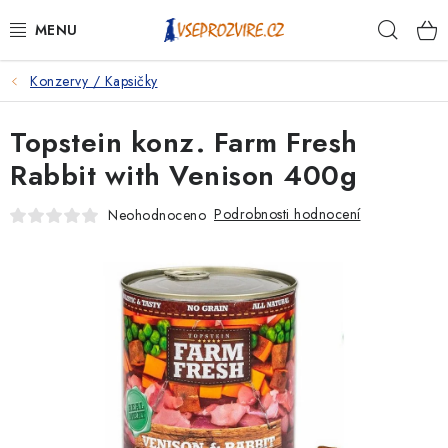
Přejít
Hleda
na
obsah
Konzervy / Kapsičky
PSI
Topstein konz. Farm Fresh
KOČKY
Rabbit with Venison 400g
KONĚ
Podrobnosti hodnocení
Neohodnoceno
ANTIPARAZITIKA
PRO CHOVATELE
NA NEMOCI
KRÁLÍCI/HLODAVCI/PTÁCI