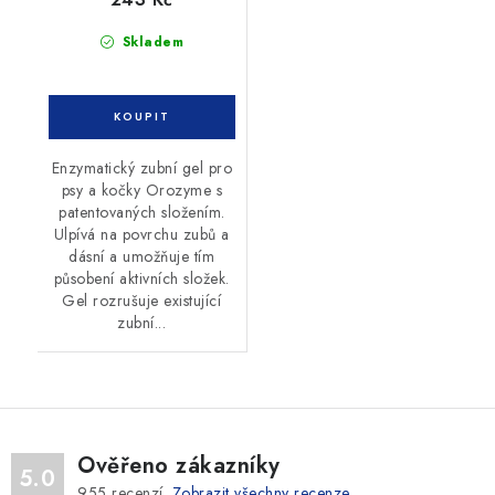
Skladem
Enzymatický zubní gel pro
psy a kočky Orozyme s
patentovaných složením.
Ulpívá na povrchu zubů a
dásní a umožňuje tím
působení aktivních složek.
Gel rozrušuje existující
zubní...
Ověřeno zákazníky
5.0
955
recenzí.
Zobrazit všechny recenze