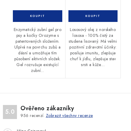
Enzymatický zubní gel pro
Lososový olej z norského
psy a kočky Orozyme s
lososa - 100% čistý za
patentovaných složením.
studena lisovaný. Má velmi
Ulpívá na povrchu zubů a
pozitivní zdravotní účinky:
dásní a umožňuje tím
posiluje imunitu, zlepšuje
působení aktivních složek.
chuť k jídlu, zlepšuje stav
Gel rozrušuje existující
srsti a kůže....
zubní...
Ověřeno zákazníky
5.0
956
recenzí.
Zobrazit všechny recenze