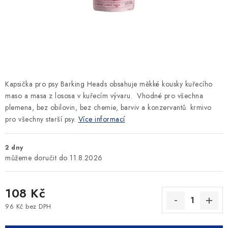
SLEVY
ZNAČKY
Ceník dopravy
Kontakty
Obchodní podmínky
Podmínky ochrany osobních údajů
Kapsička pro psy Barking Heads obsahuje měkké kousky kuřecího
maso a masa z lososa v kuřecím vývaru. Vhodné pro všechna
plemena, bez obilovin, bez chemie, barviv a konzervantů. krmivo
pro všechny starší psy.
Více informací
2 dny
11.8.2026
108 Kč
96 Kč bez DPH
Měrná cena: