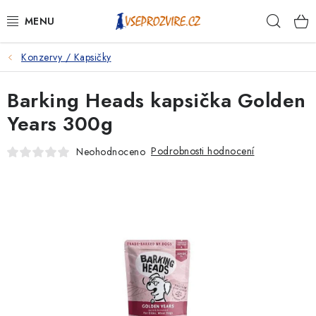
Přejít
Hleda
na
obsah
Konzervy / Kapsičky
PSI
Barking Heads kapsička Golden
KOČKY
Years 300g
KONĚ
Podrobnosti hodnocení
Neohodnoceno
ANTIPARAZITIKA
PRO CHOVATELE
NA NEMOCI
KRÁLÍCI/HLODAVCI/PTÁCI