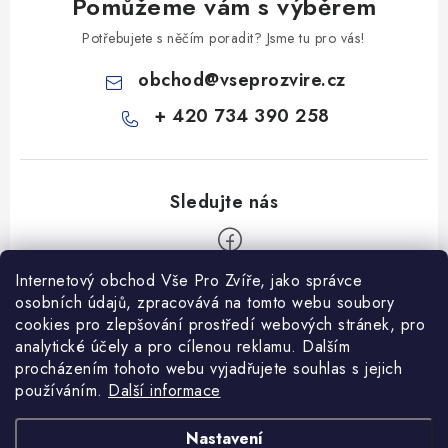
Pomůžeme vám s výběrem
Potřebujete s něčím poradit? Jsme tu pro vás!
obchod
@
vseprozvire.cz
+ 420 734 390 258
Internetový obchod Vše Pro Zvíře, jako správce
Z
osobních údajů, zpracovává na tomto webu soubory
á
cookies pro zlepšování prostředí webových stránek, pro
Informace pro Vás
p
analytické účely a pro cílenou reklamu. Dalším
procházením tohoto webu vyjadřujete souhlas s jejich
a
Ceník dopravy
používáním.
Další informace
t
Kontakty
í
Obchodní podmínky
Heuréka recenze
VseProZvire.cz 2011-2024
Nastavení