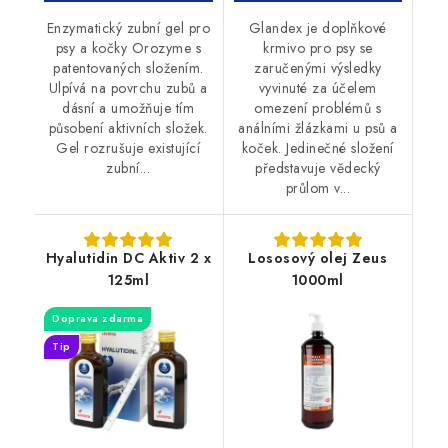
Enzymatický zubní gel pro
Glandex je doplňkové
psy a kočky Orozyme s
krmivo pro psy se
patentovaných složením.
zaručenými výsledky
Ulpívá na povrchu zubů a
vyvinuté za účelem
dásní a umožňuje tím
omezení problémů s
působení aktivních složek.
análními žlázkami u psů a
Gel rozrušuje existující
koček. Jedinečné složení
zubní...
představuje vědecký
průlom v...
Hyalutidin DC Aktiv 2 x
Lososový olej Zeus
125ml
1000ml
Doprava zdarma
Tip