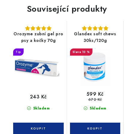
Související produkty
Orozyme zubní gel pro
Glandex soft chews
psy a kočky 70g
30ks/120g
Tip
10 %
599 Kč
243 Kč
672 Kč
Skladem
Skladem