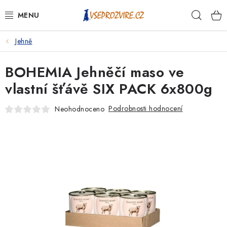
Přejít
Hleda
na
obsah
Jehně
PSI
BOHEMIA Jehněčí maso ve
KOČKY
vlastní šťávě SIX PACK 6x800g
KONĚ
Podrobnosti hodnocení
Neohodnoceno
ANTIPARAZITIKA
PRO CHOVATELE
NA NEMOCI
KRÁLÍCI/HLODAVCI/PTÁCI