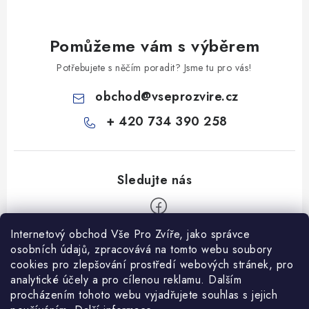
Pomůžeme vám s výběrem
Potřebujete s něčím poradit? Jsme tu pro vás!
obchod
@
vseprozvire.cz
+ 420 734 390 258
Internetový obchod Vše Pro Zvíře, jako správce
Z
osobních údajů, zpracovává na tomto webu soubory
á
cookies pro zlepšování prostředí webových stránek, pro
Informace pro Vás
analytické účely a pro cílenou reklamu. Dalším
p
procházením tohoto webu vyjadřujete souhlas s jejich
a
Ceník dopravy