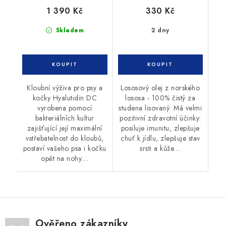
1 390 Kč
330 Kč
Skladem
2 dny
Kloubní výživa pro psy a
Lososový olej z norského
kočky Hyalutidin DC
lososa - 100% čistý za
vyrobena pomocí
studena lisovaný. Má velmi
bakteriálních kultur
pozitivní zdravotní účinky:
zajišťující její maximální
posiluje imunitu, zlepšuje
vstřebatelnost do kloubů,
chuť k jídlu, zlepšuje stav
postaví vašeho psa i kočku
srsti a kůže....
opět na nohy....
Ověřeno zákazníky