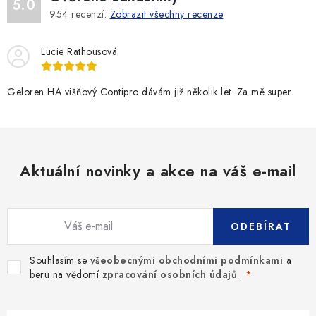
5.0
954
recenzí.
Zobrazit všechny recenze
Lucie Rathousová
Geloren HA višňový Contipro dávám již několik let. Za mě super.
Aktuální novinky a akce na váš e-mail
ODEBÍRAT
Souhlasím se
všeobecnými obchodními podmínkami
a
beru na vědomí
zpracování osobních údajů
.