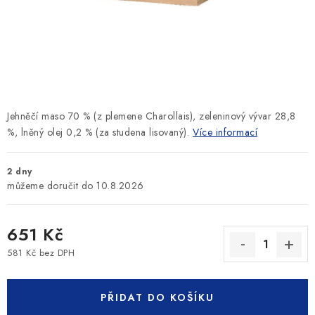
SLEVY
ZNAČKY
Ceník dopravy
Kontakty
Obchodní podmínky
Podmínky ochrany osobních údajů
Jehněčí maso 70 % (z plemene Charollais), zeleninový vývar 28,8
%, lněný olej 0,2 % (za studena lisovaný).
Více informací
2 dny
10.8.2026
651 Kč
581 Kč bez DPH
Měrná cena:
PŘIDAT DO KOŠÍKU