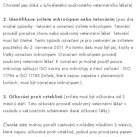
Chovatel pas získá u schváleného soukromého veterinárního lékaře)
2. Identifikace zvířete mikročipem nebo tetováním
(jsou dva
možné způsoby - tetování a označení zvířete mikročipem. Tetování
provádí poradce chovu nebo soukromý veterinární lékař. Tetování
musí být čitelné. Tento způsob označení je pro cestování se zvířetem
použitelný do 2. července 2011. Po tomto datu musí být psi, kočky a
fretky označeni mikročipem. Označení mikročipem provádí
soukromý veterinární lékař. K označení je možné použít pouze
mikročipy splňující ISO normy pro mikročipy a čtecí zařízení - ISO
11784 a ISO 11785.Zvířata, která nejsou zapsána v plemenných
knihách, musí být označena mikročipem.)
3. Očkování proti vzteklině
(zvířata musí být očkována od 3
měsíců stáří. Toto očkování provádí soukromý veterinární lékař v
souladu s vakcinačním schématem dané očkovací látky.)
Členské státy mohou povolit cestování s mláďaty mladšími 3 měsíců,
která nejsou očkována proti vzteklině, pokud jsou provázena pasem