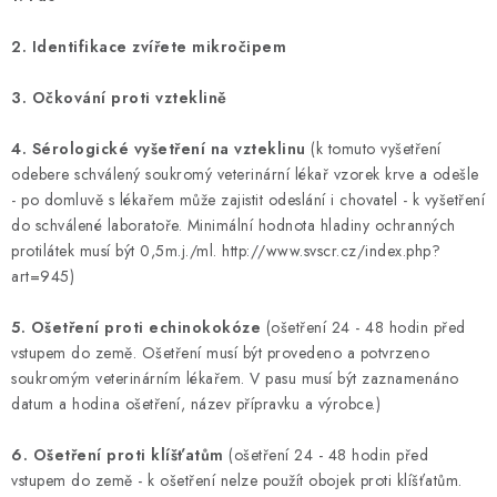
2. Identifikace zvířete mikročipem
3. Očkování proti vzteklině
4. Sérologické vyšetření na vzteklinu
(k tomuto vyšetření
odebere schválený soukromý veterinární lékař vzorek krve a odešle
- po domluvě s lékařem může zajistit odeslání i chovatel - k vyšetření
do schválené laboratoře. Minimální hodnota hladiny ochranných
protilátek musí být 0,5m.j./ml. http://www.svscr.cz/index.php?
art=945)
5. Ošetření proti echinokokóze
(ošetření 24 - 48 hodin před
vstupem do země. Ošetření musí být provedeno a potvrzeno
soukromým veterinárním lékařem. V pasu musí být zaznamenáno
datum a hodina ošetření, název přípravku a výrobce.)
6. Ošetření proti klíšťatům
(ošetření 24 - 48 hodin před
vstupem do země - k ošetření nelze použít obojek proti klíšťatům.