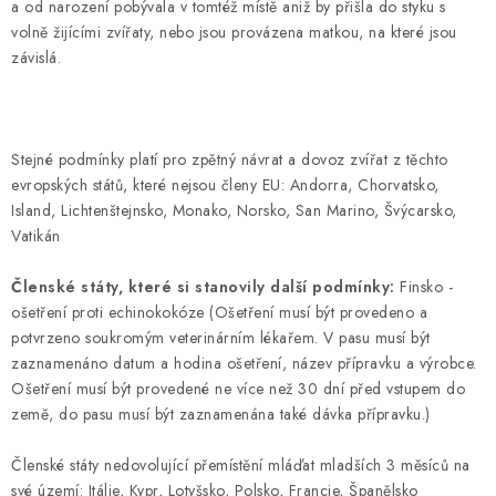
a od narození pobývala v tomtéž místě aniž by přišla do styku s
volně žijícími zvířaty, nebo jsou provázena matkou, na které jsou
závislá.
Stejné podmínky platí pro zpětný návrat a dovoz zvířat z těchto
evropských států, které nejsou členy EU: Andorra, Chorvatsko,
Island, Lichtenštejnsko, Monako, Norsko, San Marino, Švýcarsko,
Vatikán
Členské státy, které si stanovily další podmínky:
Finsko -
ošetření proti echinokokóze (Ošetření musí být provedeno a
potvrzeno soukromým veterinárním lékařem. V pasu musí být
zaznamenáno datum a hodina ošetření, název přípravku a výrobce.
Ošetření musí být provedené ne více než 30 dní před vstupem do
země, do pasu musí být zaznamenána také dávka přípravku.)
Členské státy nedovolující přemístění mláďat mladších 3 měsíců na
své území: Itálie, Kypr, Lotyšsko, Polsko, Francie, Španělsko