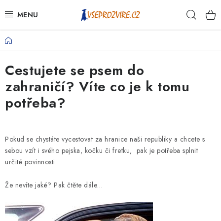
Přejít
Hleda
na
obsah
Domů
PSI
Cestujete se psem do
KOČKY
zahraničí? Víte co je k tomu
KONĚ
potřeba?
ANTIPARAZITIKA
Pokud se chystáte vycestovat za hranice naši republiky a chcete s
PRO CHOVATELE
sebou vzít i svého pejska, kočku či fretku, pak je potřeba splnit
určité povinnosti.
NA NEMOCI
Že nevíte jaké? Pak čtěte dále…
KRÁLÍCI/HLODAVCI/PTÁCI