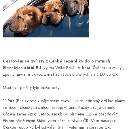
SLEVY
ZNAČKY
Ceník dopravy
Kontakty
Obchodní podmínky
Podmínky ochrany osobních údajů
Cestování se zvířaty z České republiky do ostatních
členských států EU
(vyjma Velké Británie, Irska, Švédska a Malty),
zpětný návrat a dovoz zvířat ze všech členských států EU do ČR
Musí být splněny tyto požadavky:
1. Pas
(Pas zvířete v zájmovém chovu - je to jednotný doklad platný
ve všech členských státech Evropské unie. Každý pas je označen
kódem země - pro Českou republiku písmena CZ - a pořadovým
číslem přiděleným Státní veterinární správou ČR. Vzor pasu pro
Českou republiku byl schválen Státní veterinární správou ČR.