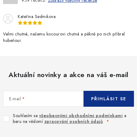
959
recenzí.
Zobrazit všechny recenze
Kateřina Sedmikova
Velmi chutné, našemu kocourovi chutná a pěkně po nich přibral
hubeňour.
Aktuální novinky a akce na váš e-mail
E-mail
PŘIHLÁSIT SE
Souhlasím se
všeobecnými obchodními podmínkami
a
beru na vědomí
zpracování osobních údajů
.