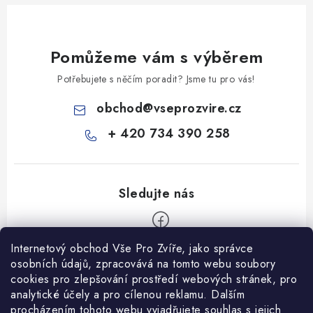
Pomůžeme vám s výběrem
Potřebujete s něčím poradit? Jsme tu pro vás!
obchod
@
vseprozvire.cz
+ 420 734 390 258
Internetový obchod Vše Pro Zvíře, jako správce
Z
osobních údajů, zpracovává na tomto webu soubory
á
cookies pro zlepšování prostředí webových stránek, pro
Informace pro Vás
p
analytické účely a pro cílenou reklamu. Dalším
procházením tohoto webu vyjadřujete souhlas s jejich