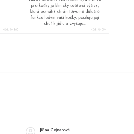
pro kočky je klinicky ověřená výživa,
která pomáhá chránit životně důležité
funkce ledvin vaší kočky, posiluje její
chuť k jídlu a zvyšuje...
Kód:
84365
Kód:
84094
Jiřina Cejnarová