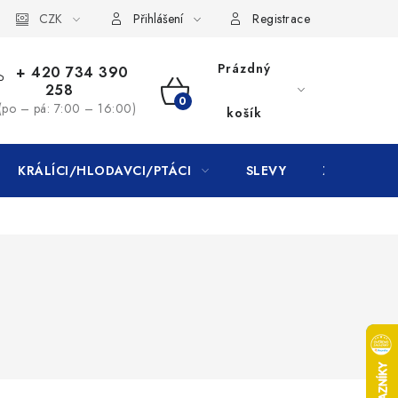
CZK
Přihlášení
Registrace
Prázdný
+ 420 734 390
258
NÁKUPNÍ
(po – pá: 7:00 – 16:00)
košík
KOŠÍK
KRÁLÍCI/HLODAVCI/PTÁCI
SLEVY
ZNAČKY