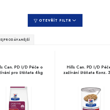
OTEVŘÍT FILTR
EJPRODÁVANĚJŠÍ
lls Can. PD I/D Péče o
Hills Can. PD I/D Péč
žívání pro štěňata 4kg
zažívání štěňata Konz.