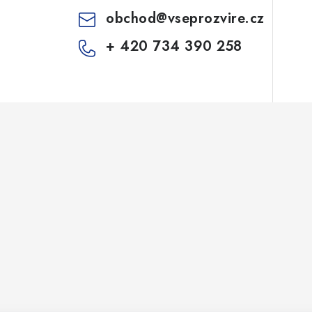
obchod
@
vseprozvire.cz
+ 420 734 390 258