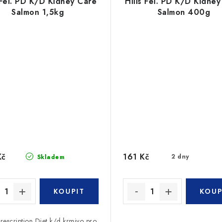
 Fel. PD K/D Kidney Care
Hills Fel. PD K/D Kidne
Salmon 1,5kg
Salmon 400g
Kč
161 Kč
2 dny
Skladem
 Prescription Diet k/d krmivo pro