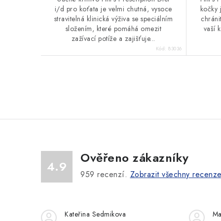
i/d pro koťata je velmi chutná, vysoce
kočky 
stravitelná klinická výživa se speciálním
chráni
složením, které pomáhá omezit
vaší 
zažívací potíže a zajišťuje...
Kód:
83036
O
v
l
á
Ověřeno zákazníky
d
4.9
a
959
recenzí.
Zobrazit všechny recenz
c
í
Kateřina Sedmikova
Ma