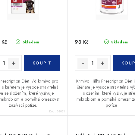
 Kč
93 Kč
Skladem
Skladem
 Prescription Diet i/d krmivo pro
Krmivo Hill's Prescription Diet 
a s kuřetem je vysoce stravitelná
štěňata je vysoce stravitelná vý
va se složením, které vyživuje
složením, které vyživuje stře
í mikrobiom a pomáhá omezovat
mikrobiom a pomáhá omezit za
zažívací potíže.
potíže.
Kód:
83031