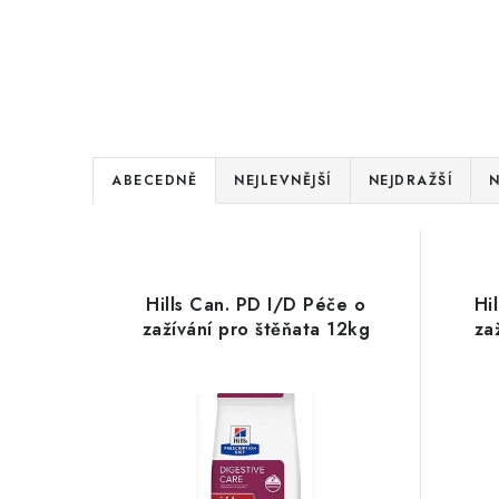
Ř
ABECEDNĚ
NEJLEVNĚJŠÍ
NEJDRAŽŠÍ
N
a
V
z
ý
e
Hills Can. PD I/D Péče o
Hi
p
zažívání pro štěňata 12kg
za
n
i
í
s
p
p
r