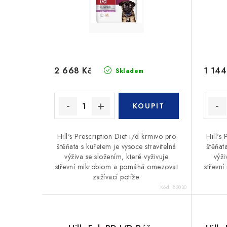
r
o
o
d
d
u
u
k
2 668 Kč
1 144
Skladem
k
t
t
ů
ů
Hill's Prescription Diet i/d krmivo pro
Hill's
štěňata s kuřetem je vysoce stravitelná
štěňat
výživa se složením, které vyživuje
výži
střevní mikrobiom a pomáhá omezovat
střevn
zažívací potíže.
Kód:
83030