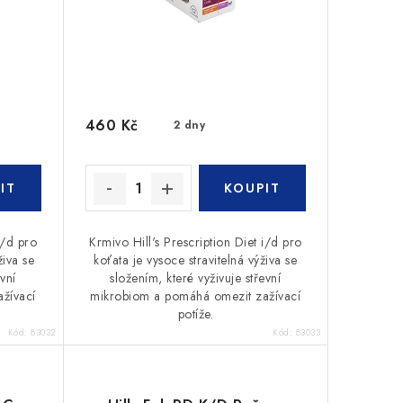
460 Kč
2 dny
i/d pro
Krmivo Hill's Prescription Diet i/d pro
živa se
koťata je vysoce stravitelná výživa se
vní
složením, které vyživuje střevní
žívací
mikrobiom a pomáhá omezit zažívací
potíže.
Kód:
83032
Kód:
83033