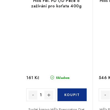
Hills Fel. PD I/D Péče o
Hills
zažívání pro koťata 400g
161 Kč
546 
Skladem
Suché krmivo Hill's Prescription Diet
Hill's