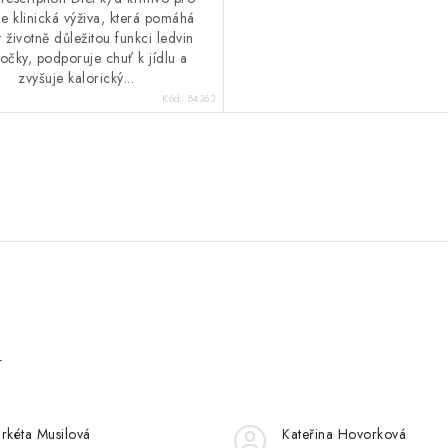
je klinická výživa, která pomáhá
t životně důležitou funkci ledvin
kočky, podporuje chuť k jídlu a
zvyšuje kalorický...
Kód:
84363
e
rkéta Musilová
Kateřina Hovorková