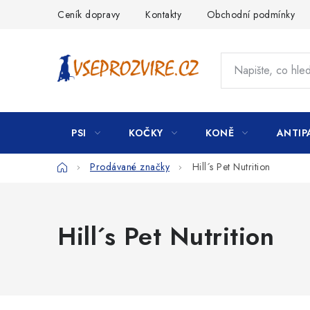
Přejít
Ceník dopravy
Kontakty
Obchodní podmínky
na
obsah
PSI
KOČKY
KONĚ
ANTIP
Domů
Prodávané značky
Hill´s Pet Nutrition
Hill´s Pet Nutrition