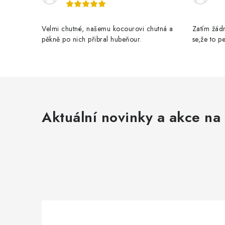
p
r
Velmi chutné, našemu kocourovi chutná a
Zatím žádn
v
pěkně po nich přibral hubeňour.
se,že to 
k
y
v
ý
Aktuální novinky a akce na 
p
i
s
u