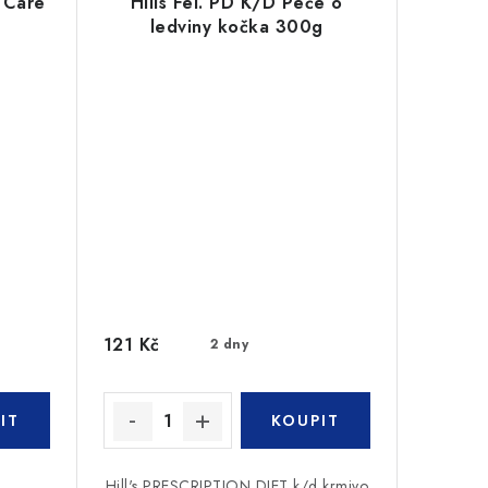
y Care
Hills Fel. PD K/D Peče o
ledviny kočka 300g
121 Kč
2 dny
Hill's PRESCRIPTION DIET k/d krmivo